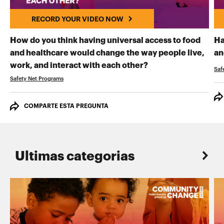
RECORD YOUR VIDEO NOW
How do you think having universal access to food
Ha
and healthcare would change the way people live,
an
RECORD YOUR VI
work, and interact with each other?
Saf
Safety Net Programs
COMPARTE ESTA PREGUNTA
Ultimas categorias