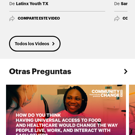
Latinx Youth TX
Sarai P
De
De
COMPARTE ESTE VIDEO
COMPA
Todos los Videos
Otras Preguntas