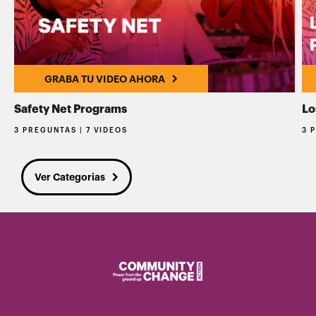
GRABA TU VIDEO AHORA
Safety Net Programs
Lo
3 PREGUNTAS | 7 VIDEOS
3 
Ver Categorias