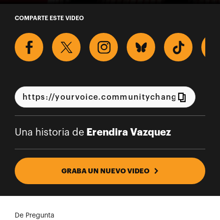
Una historia de Erendira Vazq
COMPARTE ESTE VIDEO
Erendira Vazquez
Una historia de
GRABA UN NUEVO VIDEO
De Pregunta